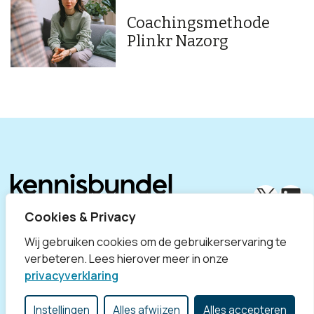
Coachingsmethode
Plinkr Nazorg
X
Lin
Cookies & Privacy
Wij gebruiken cookies om de gebruikerservaring te
verbeteren. Lees hierover meer in onze
privacyverklaring
Disclaimer
Privacyverklaring
Contact
Divosa
Instellingen
Alles afwijzen
Alles accepteren