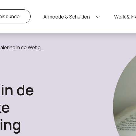
nisbundel
Armoede & Schulden
Werk & I
meentelijke schuldhulpverlening
in de
ke
ing