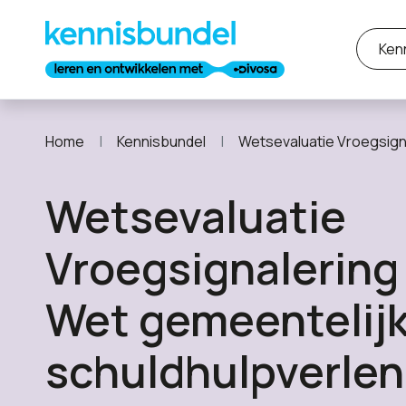
Ken
Home
Kennisbundel
Wetsevaluatie Vroegsignalering in de Wet ge
Wetsevaluatie
Vroegsignalering 
Wet gemeentelij
schuldhulpverlen