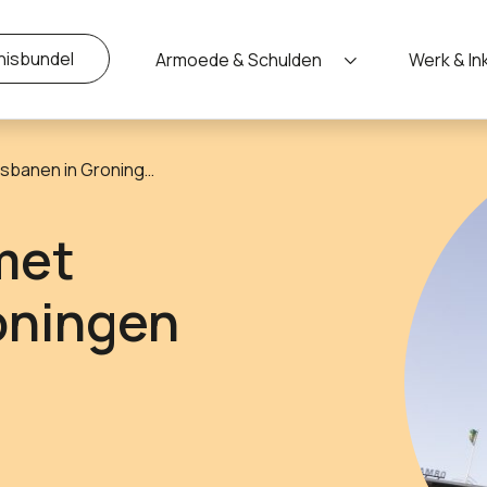
nisbundel
Armoede & Schulden
Werk & I
 Groningen en Rotterdam
met
oningen