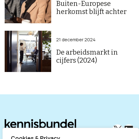
Buiten-Europese
herkomst blijft achter
21 december 2024
De arbeidsmarkt in
cijfers (2024)
X
Lin
Cookies & Privacy