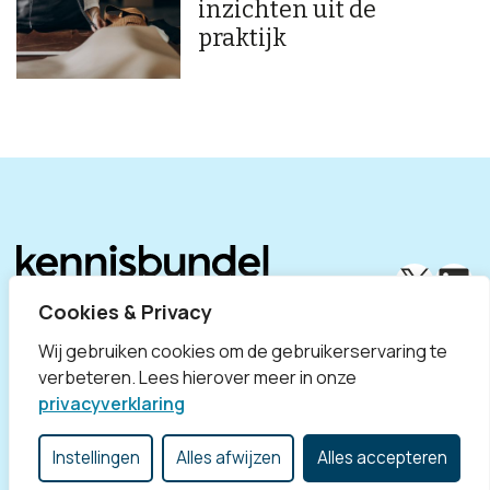
inzichten uit de
praktijk
X
Lin
Cookies & Privacy
Wij gebruiken cookies om de gebruikerservaring te
verbeteren. Lees hierover meer in onze
privacyverklaring
Disclaimer
Privacyverklaring
Contact
Divosa
Instellingen
Alles afwijzen
Alles accepteren