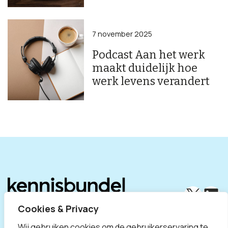
7 november 2025
Podcast Aan het werk
maakt duidelijk hoe
werk levens verandert
X
Lin
Cookies & Privacy
Wij gebruiken cookies om de gebruikerservaring te