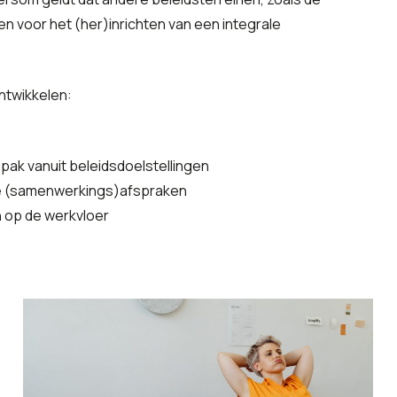
n voor het (her)inrichten van een integrale
ntwikkelen:
ak vanuit beleidsdoelstellingen
ete (samenwerkings)afspraken
n op de werkvloer