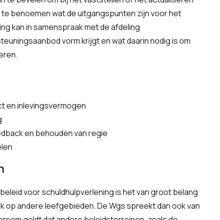
et te benoemen wat de uitgangspunten zijn voor het
ng kan in samenspraak met de afdeling
teuningsaanbod vorm krijgt en wat daarin nodig is om
eren.
act en inlevingsvermogen
g
feedback en behouden van regie
elen
n
beleid voor schuldhulpverlening is het van groot belang
k op andere leefgebieden. De Wgs spreekt dan ook van
ersom geldt dat andere beleidsterreinen, zoals de