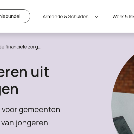
nisbundel
Armoede & Schulden
Werk & I
e financiële zorgen
eren uit
gen
 voor gemeenten
 van jongeren