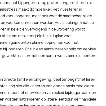
is de impact bij jongeren nog groter. Jongeren horen te
dstress maakt dit moeilijker. Het investeren in
oed voor jongeren, maar ook voor de maatschappij als
en voorkomen kunnen worden. Het is belangrijk dat de
en in beleid en vervolgens in de uitvoering wordt
plicht om een meerjarig beleidsplan voor
lan kunnen gemeenten plannen opnemen voor het
ij jongeren. Er zijn een aantal zaken nodig om de visie
r uitgewerkt, samen met een aantal werkzame elementen.
 directe familie en omgeving. Idealiter begint het leren
hter lang niet alle kinderen een goede basis mee die ze
nen door het ontwikkelen van beleid bijdragen aan een
n worden dat kinderen op latere leeftijd in de financiële
ngen kunnen jongeren toch in de schulden komen.