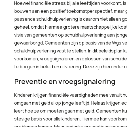
Hoewel financiële stress bij alle leeftijden voorkomt, 
bouwen aan een positief toekomstperspectief, maar gel
passende schuldhulpverlening is daarom niet alleen g
geheel, omdat hiermee grotere maatschappelijke kost
visie van gemeenten op schuldhulpverlening aan jonger
gewaarborgd. Gemeenten zijn op basis van de Wgs ver
schuldhulpverlening vast te stellen. In dit beleidsp
voorkomen, vroegsignaleren en oplossen van schulden b
te borgen in beleid en uitvoering. Deze zijn hieronde
Preventie en vroegsignalering
Kinderen krijgen financiële vaardigheden mee vanuit hun
omgaan met geld al op jonge leeftijd. Helaas krijgen ec
leert hoe ze om moeten gaan met geld. Gemeenten kun
stevige basis voor alle kinderen. Hiermee kan voorkome
problemen komen. Maar ondanks preventieve inspanni