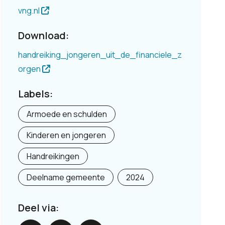
vng.nl
Download:
handreiking_jongeren_uit_de_financiele_z
orgen
Labels:
Armoede en schulden
Kinderen en jongeren
Handreikingen
Deelname gemeente
2024
Deel via: