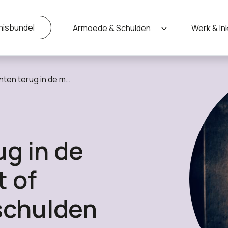
nisbundel
Armoede & Schulden
Werk & I
ppij met of zonder een berg schulden
g in de
 of
schulden