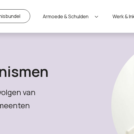
nisbundel
Armoede & Schulden
Werk & I
anismen
volgen van
emeenten