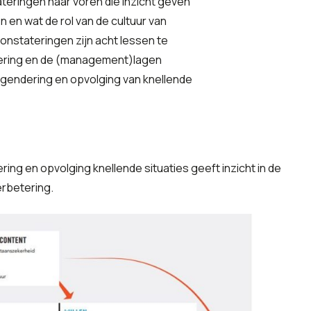
eringen naar voren die inzicht geven
en wat de rol van de cultuur van
onstateringen zijn acht lessen te
oering en de (management)lagen
agendering en opvolging van knellende
ing en opvolging knellende situaties geeft inzicht in de
rbetering.