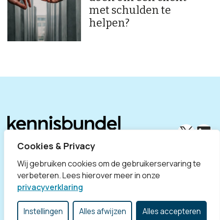
met schulden te
helpen?
X
Lin
Cookies & Privacy
Wij gebruiken cookies om de gebruikerservaring te
verbeteren. Lees hierover meer in onze
privacyverklaring
Disclaimer
Privacyverklaring
Contact
Divosa
Instellingen
Alles afwijzen
Alles accepteren