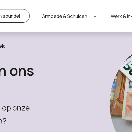
nisbundel
Armoede & Schulden
Werk & I
eld
n ons
n op onze
n?