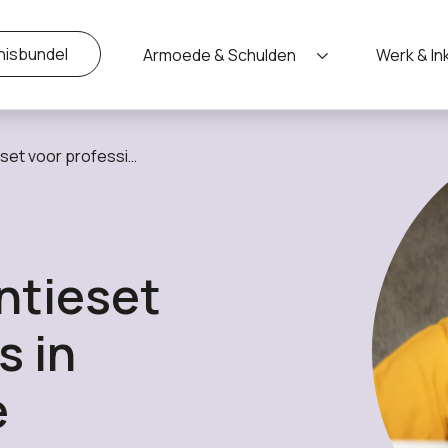
nisbundel
Armoede & Schulden
Werk & I
ociaal-financiële dienstverlening
ntieset
s in
e