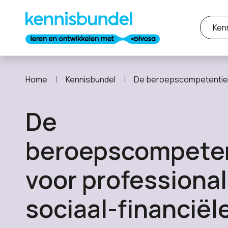
Ken
Home
Kennisbundel
De beroepscompetentieset voor professionals in s
De
beroepscompete
voor professional
sociaal-financiël